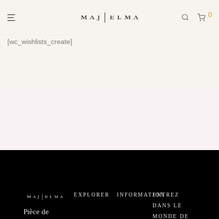
0
[wc_wishlists_create]
EXPLORER
INFORMATION
ENTREZ
DANS LE
Pièce de
MONDE DE