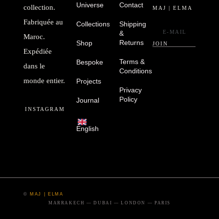
Universe
Contact
collection.
MAJ | ELMA
Fabriquée au
Collections
Shipping
&
Maroc.
Returns
Shop
JOIN
Expédiée
Terms &
Bespoke
dans le
Conditions
monde entier.
Projects
Privacy
Policy
Journal
INSTAGRAM
English
©
MAJ | ELMA
MARRAKECH — DUBAI — LONDON — PARIS